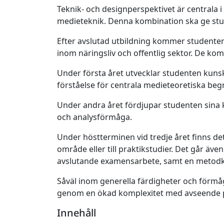
Teknik- och designperspektivet är centrala
medieteknik. Denna kombination ska ge stud
Efter avslutad utbildning kommer studentern
inom näringsliv och offentlig sektor. De ko
Under första året utvecklar studenten kun
förståelse för centrala medieteoretiska beg
Under andra året fördjupar studenten sina 
och analysförmåga.
Under höstterminen vid tredje året finns det
område eller till praktikstudier. Det går ä
avslutande examensarbete, samt en metodk
Såväl inom generella färdigheter och förm
genom en ökad komplexitet med avseende p
Innehåll