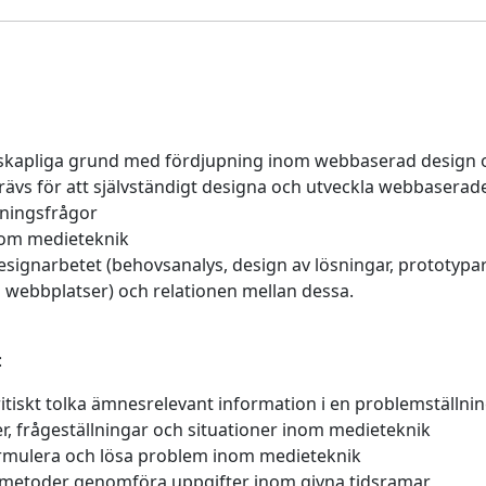
skapliga grund med fördjupning inom webbaserad design o
vs för att självständigt designa och utveckla webbaserad
kningsfrågor
nom medieteknik
esignarbetet (behovsanalys, design av lösningar, prototyp
 webbplatser) och relationen mellan dessa.
:
itiskt tolka ämnesrelevant information i en problemställni
er, frågeställningar och situationer inom medieteknik
 formulera och lösa problem inom medieteknik
metoder genomföra uppgifter inom givna tidsramar,