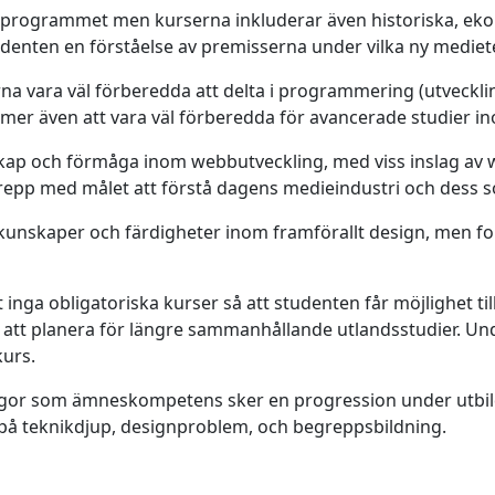
 i programmet men kurserna inkluderar även historiska, ek
enten en förståelse av premisserna under vilka ny mediete
a vara väl förberedda att delta i programmering (utvecklin
mmer även att vara väl förberedda för avancerade studier 
skap och förmåga inom webbutveckling, med viss inslag av 
repp med målet att förstå dagens medieindustri och dess so
kunskaper och färdigheter inom framförallt design, men fo
 inga obligatoriska kurser så att studenten får möjlighet til
ven att planera för längre sammanhållande utlandsstudier. U
urs.
ågor som ämneskompetens sker en progression under utbild
å teknikdjup, designproblem, och begreppsbildning.