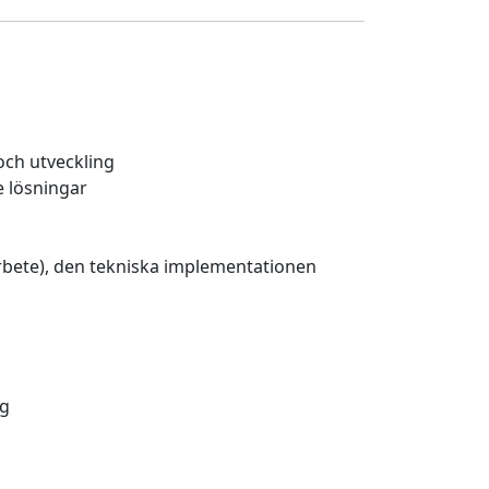
ch utveckling
e lösningar
arbete), den tekniska implementationen
ng