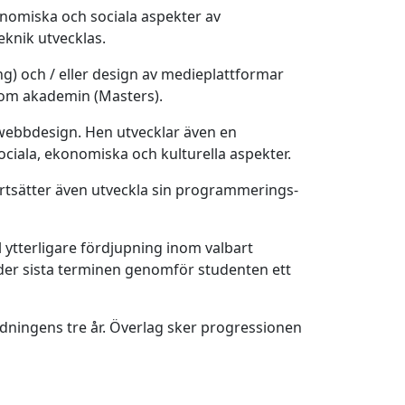
onomiska och sociala aspekter av
knik utvecklas.
g) och / eller design av medieplattformar
inom akademin (Masters).
webbdesign. Hen utvecklar även en
ciala, ekonomiska och kulturella aspekter.
rtsätter även utveckla sin programmerings-
l ytterligare fördjupning inom valbart
nder sista terminen genomför studenten ett
ningens tre år. Överlag sker progressionen