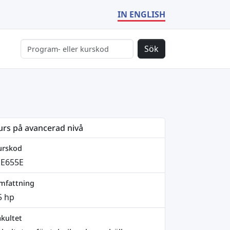
IN ENGLISH
Sök
urs på avancerad nivå
urskod
E655E
mfattning
5 hp
kultet