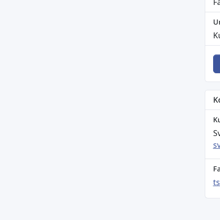
F
U
K
K
K
S
s
F
t