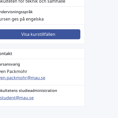
akulteten för teknik och samhälle
ndervisningsspråk
ursen ges på engelska
Visa kurstillfällen
ontakt
ursansvarig
ven Packmohr
ven.packmohr@mau.se
akultetens studieadministration
sstudent@mau.se