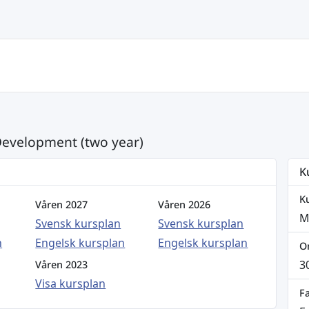
 Development (two year)
K
K
Våren 2027
Våren 2026
M
Svensk kursplan
Svensk kursplan
n
Engelsk kursplan
Engelsk kursplan
O
3
Våren 2023
Visa kursplan
Fa