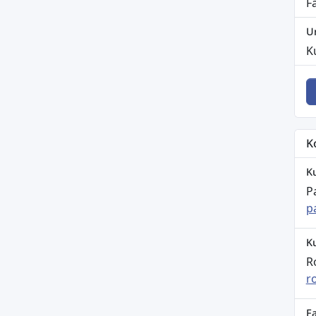
F
U
K
K
K
P
p
K
R
r
F