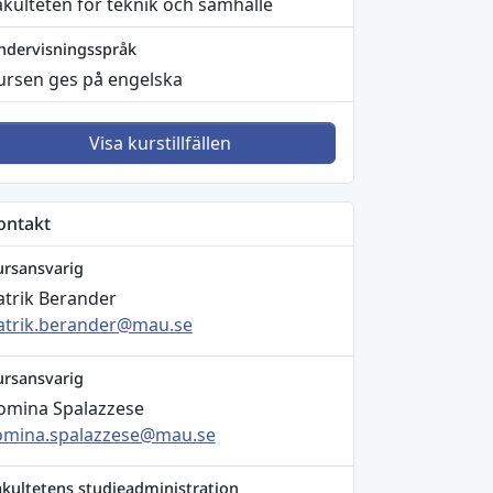
akulteten för teknik och samhälle
ndervisningsspråk
ursen ges på engelska
Visa kurstillfällen
ontakt
ursansvarig
atrik Berander
atrik.berander@mau.se
ursansvarig
omina Spalazzese
omina.spalazzese@mau.se
akultetens studieadministration