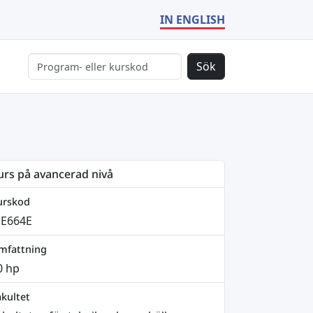
IN ENGLISH
Sök
urs på avancerad nivå
urskod
E664E
mfattning
0 hp
kultet